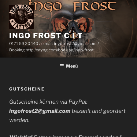
Zum
Inhalt
springen
INGO FROST C I T
0171 53 20 140 / e mail: ingofrost2@gmail.com /
Booking:http://styng.com/booking/ingo-frost
Menü
GUTSCHEINE
Gutscheine können via PayPal:
ingofrost2@gmail.com
bezahlt und geordert
werden.