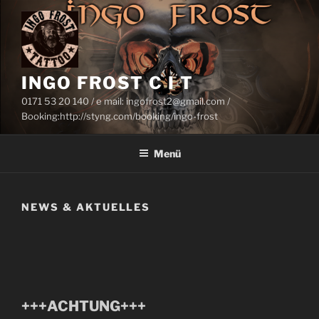
Zum
Inhalt
springen
INGO FROST C I T
0171 53 20 140 / e mail: ingofrost2@gmail.com /
Booking:http://styng.com/booking/ingo-frost
Menü
NEWS & AKTUELLES
+++ACHTUNG+++