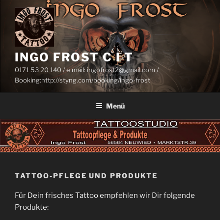
Zum
Inhalt
springen
INGO FROST C I T
0171 53 20 140 / e mail: ingofrost2@gmail.com /
Booking:http://styng.com/booking/ingo-frost
Menü
TATTOO-PFLEGE UND PRODUKTE
Für Dein frisches Tattoo empfehlen wir Dir folgende
Produkte: