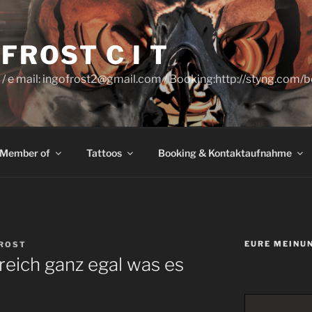
FROST C I T
 / e mail: ingofrost2@gmail.com / Booking:http://styng.com/
Member of
Tattoos
Booking & Kontaktaufnahme
EURE MEINUN
FROST
reich ganz egal was es