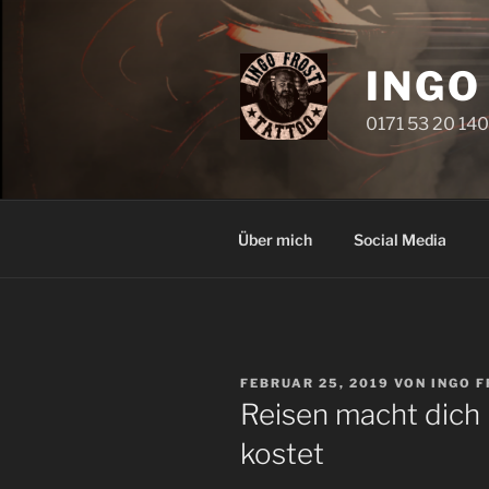
Zum
Inhalt
springen
INGO 
0171 53 20 140
Über mich
Social Media
VERÖFFENTLICHT
FEBRUAR 25, 2019
VON
INGO 
AM
Reisen macht dich 
kostet