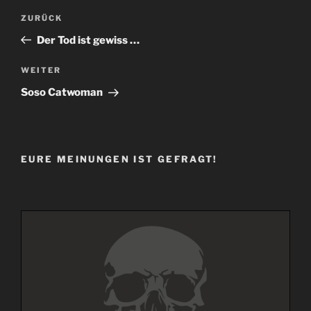
Beitragsnavigation
Vorheriger
ZURÜCK
Beitrag
Der Tod ist gewiss …
Nächster
WEITER
Beitrag
Soso Catwoman
EURE MEINUNGEN IST GEFRAGT!