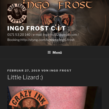
Zum
Inhalt
springen
INGO FROST C I T
0171 53 20 140 / e mail: ingofrost2@gmail.com /
Booking:http://styng.com/booking/ingo-frost
Menü
VERÖFFENTLICHT
FEBRUAR 27, 2019
VON
INGO FROST
AM
Little Lizard :)