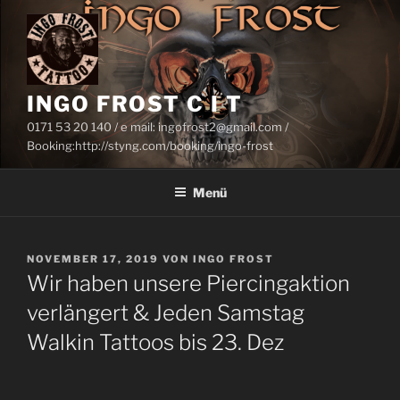
Zum
Inhalt
springen
INGO FROST C I T
0171 53 20 140 / e mail: ingofrost2@gmail.com /
Booking:http://styng.com/booking/ingo-frost
Menü
VERÖFFENTLICHT
NOVEMBER 17, 2019
VON
INGO FROST
AM
Wir haben unsere Piercingaktion
verlängert & Jeden Samstag
Walkin Tattoos bis 23. Dez