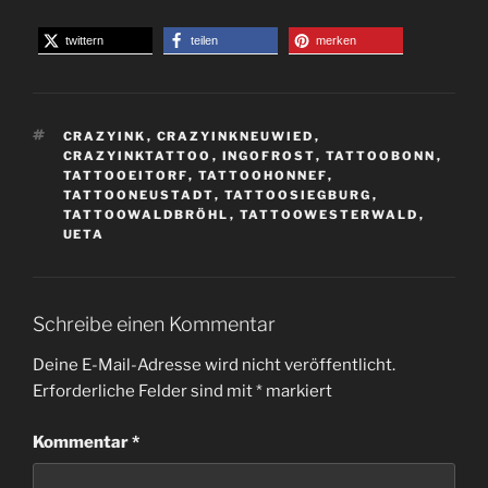
twittern
teilen
merken
SCHLAGWÖRTER
CRAZYINK
,
CRAZYINKNEUWIED
,
CRAZYINKTATTOO
,
INGOFROST
,
TATTOOBONN
,
TATTOOEITORF
,
TATTOOHONNEF
,
TATTOONEUSTADT
,
TATTOOSIEGBURG
,
TATTOOWALDBRÖHL
,
TATTOOWESTERWALD
,
UETA
Schreibe einen Kommentar
Deine E-Mail-Adresse wird nicht veröffentlicht.
Erforderliche Felder sind mit
*
markiert
Kommentar
*