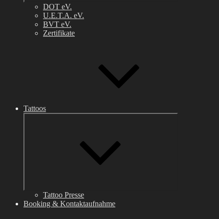
DOT eV.
U.E.T.A. eV.
BVT eV.
Zertifikate
Tattoos
Untermenü
anzeigen
Tattoo Presse
Booking & Kontaktaufnahme