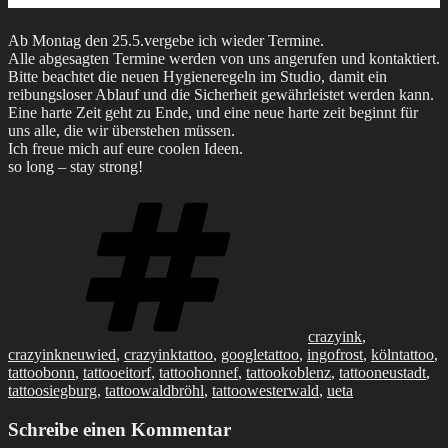
Ab Montag den 25.5.vergebe ich wieder Termine.
Alle abgesagten Termine werden von uns angerufen und kontaktiert.
Bitte beachtet die neuen Hygieneregeln im Studio, damit ein
reibungsloser Ablauf und die Sicherheit gewährleistet werden kann.
Eine harte Zeit geht zu Ende, und eine neue harte zeit beginnt für
uns alle, die wir überstehen müssen.
Ich freue mich auf eure coolen Ideen.
so long – stay strong!
Schlagwörter
crazyink
,
crazyinkneuwied
,
crazyinktattoo
,
googletattoo
,
ingofrost
,
kölntattoo
,
tattoobonn
,
tattooeitorf
,
tattoohonnef
,
tattookoblenz
,
tattooneustadt
,
tattoosiegburg
,
tattoowaldbröhl
,
tattoowesterwald
,
ueta
Schreibe einen Kommentar