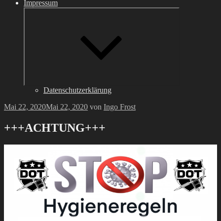
Impressum
Untermenü
anzeigen
Datenschutzerklärung
Veröffentlicht
Mai 22, 2020
Mai 22, 2020
von
Ingo Frost
am
+++ACHTUNG+++