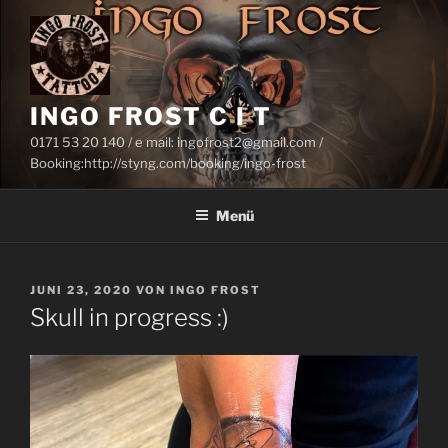
Zum
Inhalt
springen
INGO FROST C I T
0171 53 20 140 / e mail: ingofrost2@gmail.com /
Booking:http://styng.com/booking/ingo-frost
Menü
VERÖFFENTLICHT
JUNI 23, 2020
VON
INGO FROST
AM
Skull in progress :)