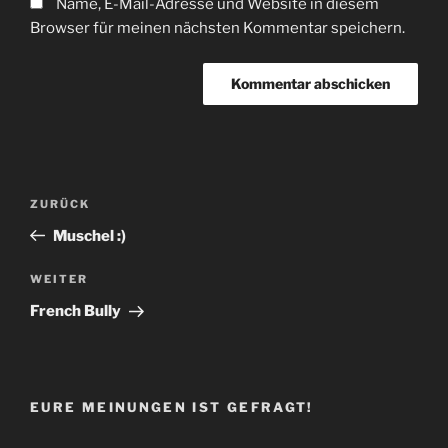
Name, E-Mail-Adresse und Website in diesem
Browser für meinen nächsten Kommentar speichern.
Beitragsnavigation
Vorheriger
ZURÜCK
Beitrag
Muschel :)
Nächster
WEITER
Beitrag
French Bully
EURE MEINUNGEN IST GEFRAGT!