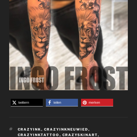
twittern
teilen
merken
SCHLAGWÖRTER
CRAZYINK
,
CRAZYINKNEUWIED
,
CRAZYINKTATTOO
,
CRAZYSKINART
,