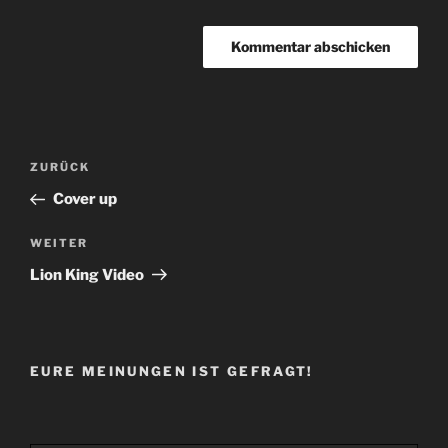
Beitragsnavigation
Vorheriger
ZURÜCK
Beitrag
Cover up
Nächster
WEITER
Beitrag
Lion King Video
EURE MEINUNGEN IST GEFRAGT!