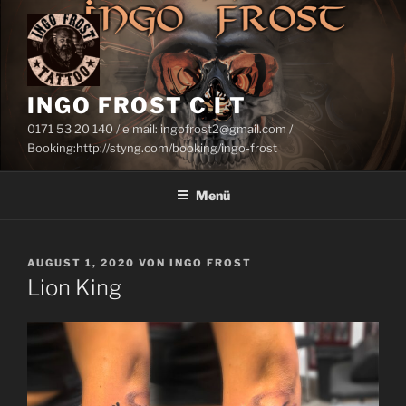
Zum
Inhalt
springen
INGO FROST C I T
0171 53 20 140 / e mail: ingofrost2@gmail.com /
Booking:http://styng.com/booking/ingo-frost
Menü
VERÖFFENTLICHT
AUGUST 1, 2020
VON
INGO FROST
AM
Lion King