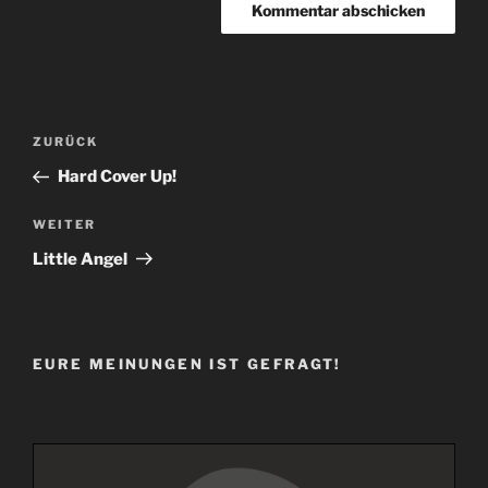
Beitragsnavigation
Vorheriger
ZURÜCK
Beitrag
Hard Cover Up!
Nächster
WEITER
Beitrag
Little Angel
EURE MEINUNGEN IST GEFRAGT!