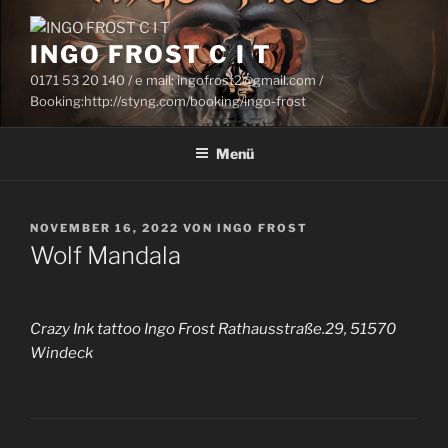
Zum
Inhalt
INGO FROST C I T
springen
0171 53 20 140 / e mail: ingofrost2@gmail.com /
Booking:http://styng.com/booking/ingo-frost
Menü
VERÖFFENTLICHT
NOVEMBER 16, 2022
VON
INGO FROST
AM
Wolf Mandala
Crazy Ink tattoo Ingo Frost Rathausstraße.29, 51570
Windeck