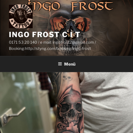
Zum
Inhalt
springen
INGO FROST C I T
0171 53 20 140 / e mail: ingofrost2@gmail.com /
Booking:http://styng.com/booking/ingo-frost
Menü