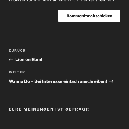
Beitragsnavigation
Vorheriger
ZURÜCK
Beitrag
Lion on Hand
Nächster
WEITER
Beitrag
Wanna Do – Bei Interesse einfach anschreiben!
EURE MEINUNGEN IST GEFRAGT!